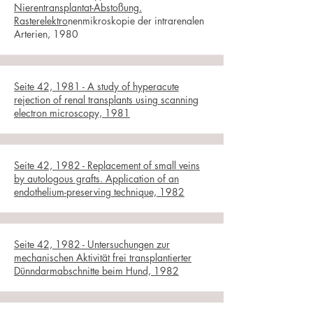
Nierentransplantat-Abstoßung.
Rasterelektro
nenmikroskopie der intrarenalen
Arterien, 1980
Seite 42, 1981 - A study of hyperacute
rejection of renal transplants using scanning
electron microscopy, 1981
Seite 42, 1982 - Replacement of small veins
by autologous grafts. Application of an
endothelium-preserving technique, 1982
Seite 42, 1982 - Untersuchungen zur
mechanischen Aktivität frei transplantierter
Dünndarmabschnitte beim Hund, 1982