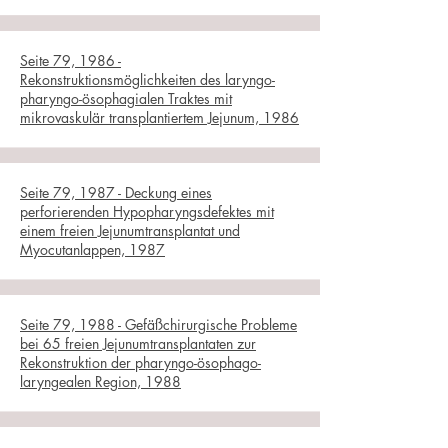
Seite 79, 1986 -
Rekonstruktionsmöglichkeiten des laryngo-
pharyngo-ösophagialen Traktes mit
mikrovaskulär transplantiertem Jejunum, 1986
Seite 79, 1987 - Deckung eines
perforierenden Hypopharyngsdefektes mit
einem freien Jejunumtransplantat und
Myocutanlappen, 1987
Seite 79, 1988 - Gefäßchirurgische Probleme
bei 65 freien Jejunumtransplantaten zur
Rekonstruktion der pharyngo-ösophago-
laryngealen Region, 1988