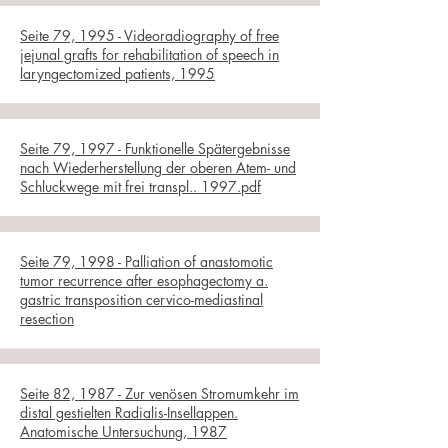
Seite 79, 1995 - Videoradiography of free
jejunal grafts for rehabilitation of speech in
laryngectomized patients, 1995
Seite 79, 1997 - Funktionelle Spätergebnisse
nach Wiederherstellung der oberen Atem- und
Schluckwege mit frei transpl.. 1997.pdf
Seite 79, 1998 - Palliation of anastomotic
tumor recurrence after esophagectomy a.
gastric transposition cervico-mediastinal
resection
Seite 82, 1987 - Zur venösen Stromumkehr im
distal gestielten Radialis-Insellappen.
Anatomische Untersuchung, 1987